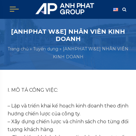
Skip
to
content
[ANHPHAT W&E] NHÂN VIÊN KINH
DOANH
Trang chủ
»
Tuyển dụng
»
[ANHPHAT W&E] NHÂN VIÊN
KINH DOANH
I. MÔ TẢ CÔNG VIỆC:
– Lập và triển khai kế hoạch kinh doanh theo định
hướng chiến lược của công ty.
– Xây dựng chiến lược và chính sách cho từng đối
tượng khách hàng.