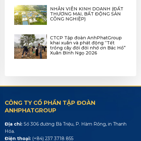
NHÂN VIÊN KINH DOANH (ĐẤT
THƯƠNG MẠI, BẤT ĐỘNG SẢN
CÔNG NGHIỆP)
CTCP Tập đoàn AnhPhatGroup
khai xuân và phát động “Tết
trồng cây đời đời nhớ ơn Bác Hồ”
Xuân Bính Ngọ 2026
CÔNG TY CỔ PHẦN TẬP ĐOÀN
ANHPHATGROUP
Địa chỉ:
Số 306 đường Bà Triệu, P. Hàm Rồng, in Thanh
Hóa.
Điện thoại:
(+84) 237 3718 855