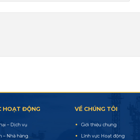
C HOẠT ĐỘNG
VỀ CHÚNG TÔI
ại – Dịch vụ
Giới thiệu chung
n – Nhà hàng
Lĩnh vực Hoạt động