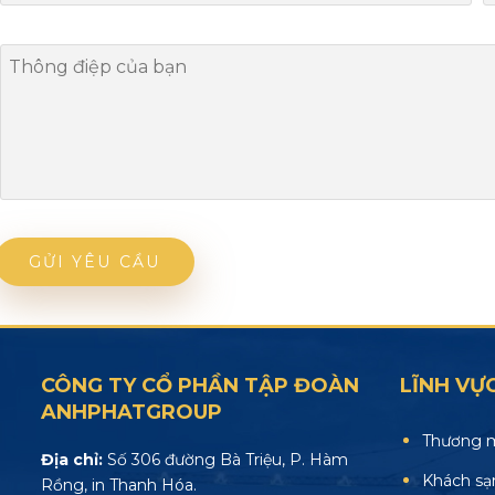
CÔNG TY CỔ PHẦN TẬP ĐOÀN
LĨNH VỰ
ANHPHATGROUP
Thương m
Địa chỉ:
Số 306 đường Bà Triệu, P. Hàm
Khách sạ
Rồng, in Thanh Hóa.