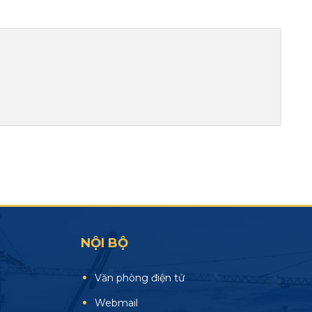
NỘI BỘ
Văn phòng điện tử
Webmail