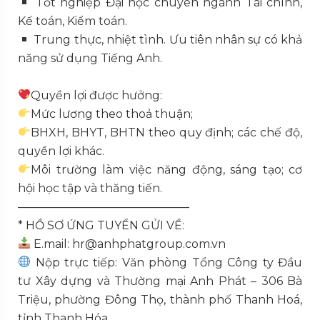
Tốt nghiệp Đại học chuyên ngành Tài chính,
Kế toán, Kiểm toán.
Trung thực, nhiệt tình. Ưu tiên nhân sự có khả
năng sử dụng Tiếng Anh.
Quyền lợi được hưởng:
Mức lương theo thoả thuận;
BHXH, BHYT, BHTN theo quy định; các chế độ,
quyền lợi khác.
Môi trường làm việc năng động, sáng tạo; cơ
hội học tập và thăng tiến.
———————————————
* HỒ SƠ ỨNG TUYỂN GỬI VỀ:
E.mail: hr@anhphatgroup.com.vn
Nộp trực tiếp: Văn phòng Tổng Công ty Đầu
tư Xây dựng và Thường mại Anh Phát – 306 Bà
Triệu, phường Đông Thọ, thành phố Thanh Hoá,
tỉnh Thanh Hóa.