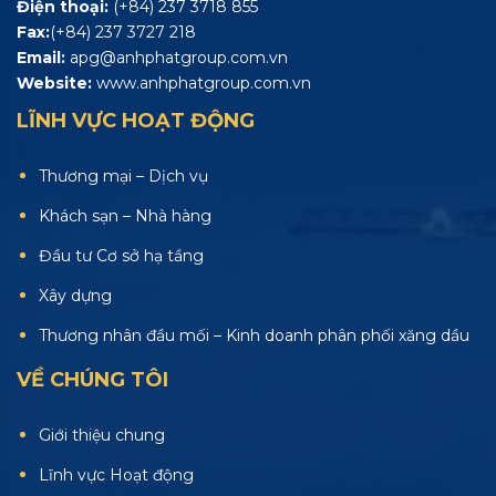
Điện thoại:
(+84) 237 3718 855
Fax:
(+84) 237 3727 218
Email:
apg@anhphatgroup.com.vn
Website:
www.anhphatgroup.com.vn
LĨNH VỰC HOẠT ĐỘNG
Thương mại – Dịch vụ
Khách sạn – Nhà hàng
Đầu tư Cơ sở hạ tầng
Xây dựng
Thương nhân đầu mối – Kinh doanh phân phối xăng dầu
VỀ CHÚNG TÔI
Giới thiệu chung
Lĩnh vực Hoạt động