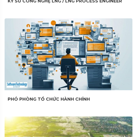
KỸ SƯ CÔNG NGHỆ LNG / LNG PROCESS ENGINEER
PHÓ PHÒNG TỔ CHỨC HÀNH CHÍNH