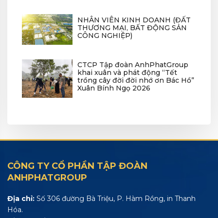
NHÂN VIÊN KINH DOANH (ĐẤT
THƯƠNG MẠI, BẤT ĐỘNG SẢN
CÔNG NGHIỆP)
CTCP Tập đoàn AnhPhatGroup
khai xuân và phát động “Tết
trồng cây đời đời nhớ ơn Bác Hồ”
Xuân Bính Ngọ 2026
CÔNG TY CỔ PHẦN TẬP ĐOÀN
ANHPHATGROUP
Địa chỉ:
Số 306 đường Bà Triệu, P. Hàm Rồng, in Thanh
Hóa.