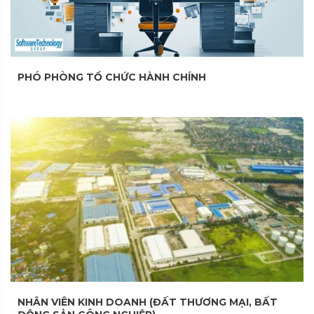
PHÓ PHÒNG TỔ CHỨC HÀNH CHÍNH
NHÂN VIÊN KINH DOANH (ĐẤT THƯƠNG MẠI, BẤT