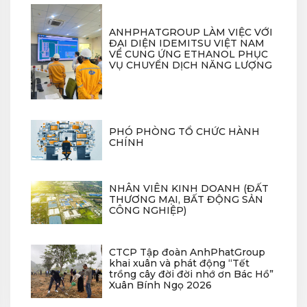
ANHPHATGROUP LÀM VIỆC VỚI
ĐẠI DIỆN IDEMITSU VIỆT NAM
VỀ CUNG ỨNG ETHANOL PHỤC
VỤ CHUYỂN DỊCH NĂNG LƯỢNG
PHÓ PHÒNG TỔ CHỨC HÀNH
CHÍNH
NHÂN VIÊN KINH DOANH (ĐẤT
THƯƠNG MẠI, BẤT ĐỘNG SẢN
CÔNG NGHIỆP)
CTCP Tập đoàn AnhPhatGroup
khai xuân và phát động “Tết
trồng cây đời đời nhớ ơn Bác Hồ”
Xuân Bính Ngọ 2026