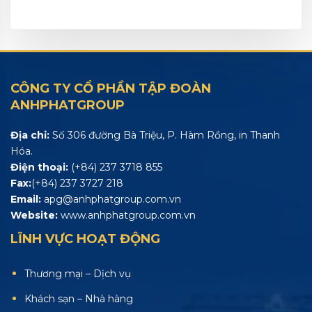
CÔNG TY CỔ PHẦN TẬP ĐOÀN
ANHPHATGROUP
Địa chỉ:
Số 306 đường Bà Triệu, P. Hàm Rồng, in Thanh
Hóa.
Điện thoại:
(+84) 237 3718 855
Fax:
(+84) 237 3727 218
Email:
apg@anhphatgroup.com.vn
Website:
www.anhphatgroup.com.vn
LĨNH VỰC HOẠT ĐỘNG
Thương mại – Dịch vụ
Khách sạn – Nhà hàng