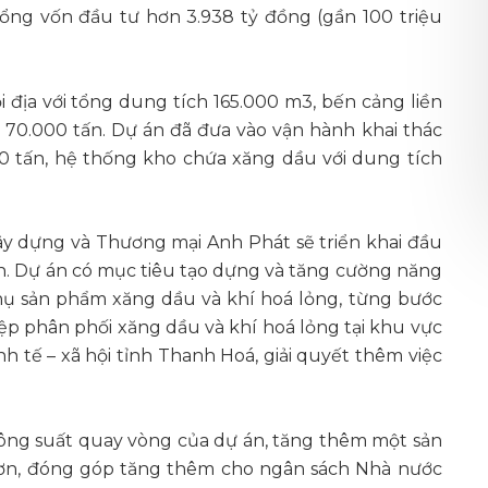
tổng vốn đầu tư hơn 3.938 tỷ đồng (gần 100 triệu
địa với tổng dung tích 165.000 m3, bến cảng liền
 70.000 tấn. Dự án đã đưa vào vận hành khai thác
000 tấn, hệ thống kho chứa xăng dầu với dung tích
ây dựng và Thương mại Anh Phát sẽ triển khai đầu
n. Dự án có mục tiêu tạo dựng và tăng cường năng
thụ sản phẩm xăng dầu và khí hoá lỏng, từng bước
p phân phối xăng dầu và khí hoá lỏng tại khu vực
h tế – xã hội tỉnh Thanh Hoá, giải quyết thêm việc
công suất quay vòng của dự án, tăng thêm một sản
ơn, đóng góp tăng thêm cho ngân sách Nhà nước