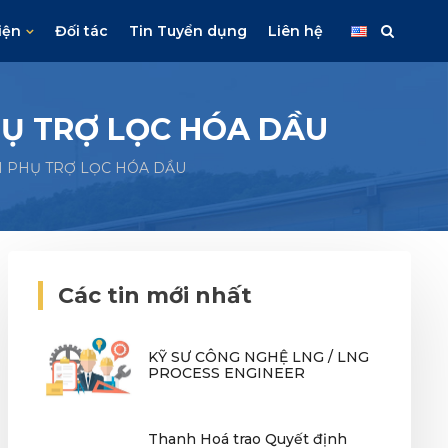
iện
Đối tác
Tin Tuyển dụng
Liên hệ
PHỤ TRỢ LỌC HÓA DẦU
NH PHỤ TRỢ LỌC HÓA DẦU
Các tin mới nhất
KỸ SƯ CÔNG NGHỆ LNG / LNG
PROCESS ENGINEER
Thanh Hoá trao Quyết định