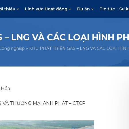
ới thiệu
Lĩnh vực Hoạt động
Dự án
Tin tức – Sự k
 – LNG VÀ CÁC LOẠI HÌNH 
Công nghiệp
»
KHU PHÁT TRIỂN GAS – LNG VÀ CÁC LOẠI HÌ
h Hóa
G VÀ THƯƠNG MẠI ANH PHÁT – CTCP