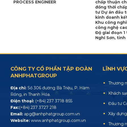
PROCESS ENGINEER
chấp thuận ch
đồng thời chấ
tư Dự án đầu t
kinh doanh kế
Khu công ngh
công nghệ cao
Độ giai đoạn 1 
Nghi Sơn, tỉn
CÔNG TY CỔ PHẦN TẬP ĐOÀN
LĨNH VỰ
ANHPHATGROUP
Thương m
Địa chỉ:
Số 306 đường Bà Triệu, P. Hàm
Khách sạ
Rồng, in Thanh Hóa.
Điện thoại:
(+84) 237 3718 855
Đầu tư C
Fax:
(+84) 237 3727 218
Xây dựng
Email:
apg@anhphatgroup.com.vn
Website:
www.anhphatgroup.com.vn
Thương n