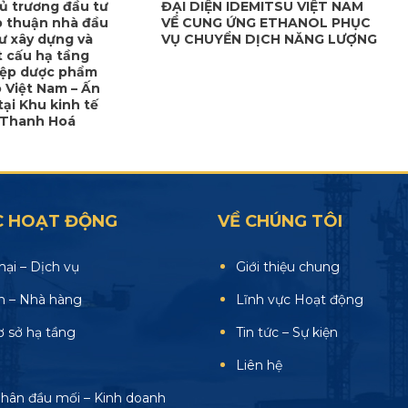
ủ trương đầu tư
ĐẠI DIỆN IDEMITSU VIỆT NAM
p thuận nhà đầu
VỀ CUNG ỨNG ETHANOL PHỤC
ư xây dựng và
VỤ CHUYỂN DỊCH NĂNG LƯỢNG
t cấu hạ tầng
iệp dược phẩm
 Việt Nam – Ấn
tại Khu kinh tế
h Thanh Hoá
C HOẠT ĐỘNG
VỀ CHÚNG TÔI
ại – Dịch vụ
Giới thiệu chung
n – Nhà hàng
Lĩnh vực Hoạt động
ơ sở hạ tầng
Tin tức – Sự kiện
Liên hệ
hân đầu mối – Kinh doanh