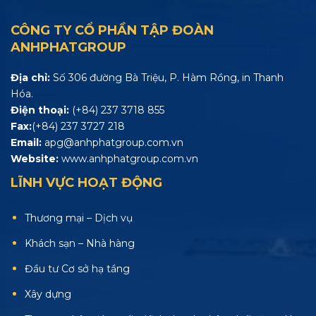
CÔNG TY CỔ PHẦN TẬP ĐOÀN
ANHPHATGROUP
Địa chỉ:
Số 306 đường Bà Triệu, P. Hàm Rồng, in Thanh
Hóa.
Điện thoại:
(+84) 237 3718 855
Fax:
(+84) 237 3727 218
Email:
apg@anhphatgroup.com.vn
Website:
www.anhphatgroup.com.vn
LĨNH VỰC HOẠT ĐỘNG
Thương mại – Dịch vụ
Khách sạn – Nhà hàng
Đầu tư Cơ sở hạ tầng
Xây dựng