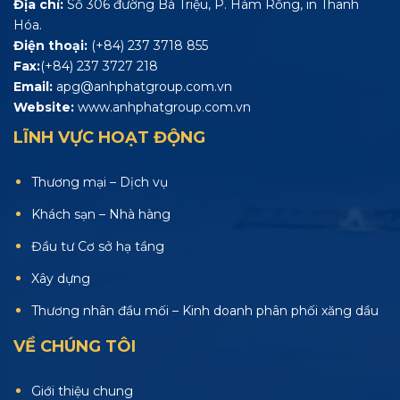
Địa chỉ:
Số 306 đường Bà Triệu, P. Hàm Rồng, in Thanh
Hóa.
Điện thoại:
(+84) 237 3718 855
Fax:
(+84) 237 3727 218
Email:
apg@anhphatgroup.com.vn
Website:
www.anhphatgroup.com.vn
LĨNH VỰC HOẠT ĐỘNG
Thương mại – Dịch vụ
Khách sạn – Nhà hàng
Đầu tư Cơ sở hạ tầng
Xây dựng
Thương nhân đầu mối – Kinh doanh phân phối xăng dầu
VỀ CHÚNG TÔI
Giới thiệu chung