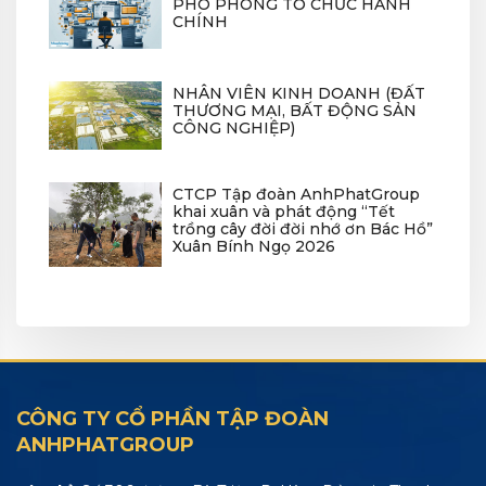
PHÓ PHÒNG TỔ CHỨC HÀNH
CHÍNH
NHÂN VIÊN KINH DOANH (ĐẤT
THƯƠNG MẠI, BẤT ĐỘNG SẢN
CÔNG NGHIỆP)
CTCP Tập đoàn AnhPhatGroup
khai xuân và phát động “Tết
trồng cây đời đời nhớ ơn Bác Hồ”
Xuân Bính Ngọ 2026
CÔNG TY CỔ PHẦN TẬP ĐOÀN
ANHPHATGROUP