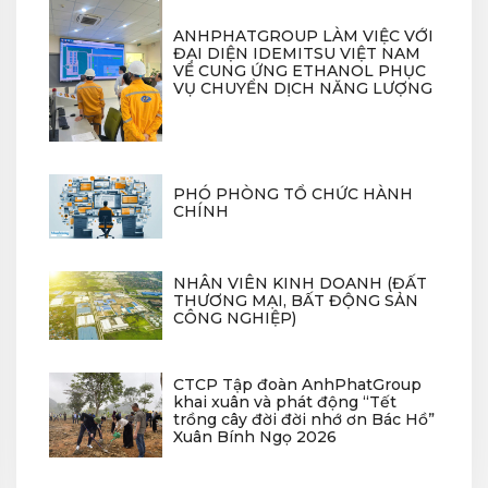
ANHPHATGROUP LÀM VIỆC VỚI
ĐẠI DIỆN IDEMITSU VIỆT NAM
VỀ CUNG ỨNG ETHANOL PHỤC
VỤ CHUYỂN DỊCH NĂNG LƯỢNG
PHÓ PHÒNG TỔ CHỨC HÀNH
CHÍNH
NHÂN VIÊN KINH DOANH (ĐẤT
THƯƠNG MẠI, BẤT ĐỘNG SẢN
CÔNG NGHIỆP)
CTCP Tập đoàn AnhPhatGroup
khai xuân và phát động “Tết
trồng cây đời đời nhớ ơn Bác Hồ”
Xuân Bính Ngọ 2026