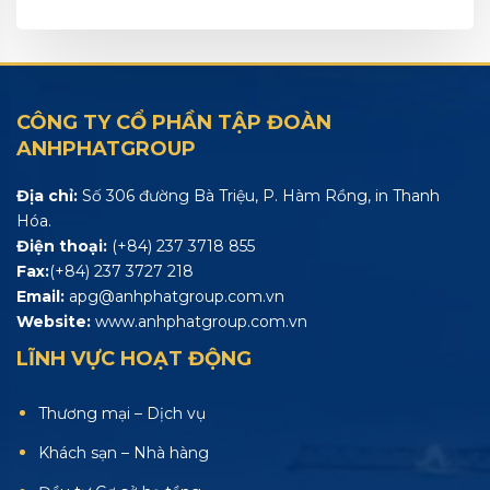
CÔNG TY CỔ PHẦN TẬP ĐOÀN
ANHPHATGROUP
Địa chỉ:
Số 306 đường Bà Triệu, P. Hàm Rồng, in Thanh
Hóa.
Điện thoại:
(+84) 237 3718 855
Fax:
(+84) 237 3727 218
Email:
apg@anhphatgroup.com.vn
Website:
www.anhphatgroup.com.vn
LĨNH VỰC HOẠT ĐỘNG
Thương mại – Dịch vụ
Khách sạn – Nhà hàng