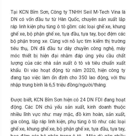
Tại KCN Bỉm Sơn, Công ty TNHH Seil M-Tech Vina là
DN có vốn đầu tư từ Hàn Quốc, chuyên sản xuất lắp
ráp linh kiện phụ tùng ô tô gồm: các loại ghế xe, khung
ghế xe, bộ phận ghế xe, tựa đầu, tựa tay, bọc đệm các
bộ phận trong xe. Cùng với nỗ lực tìm kiếm thị trường
tiêu thụ, DN đã đầu tư dây chuyền công nghệ, máy
móc thiết bị hiện đại nhằm đáp ứng yêu cầu chất
lượng của các nhà sản xuất ô tô và tiêu chuẩn xuất
khẩu. Đi vào hoạt động từ năm 2020, hiện công ty
đang tạo việc làm ổn định cho 350 lao động, với thu
nhập trung bình là 6,5 triệu đồng/người/tháng.
Được biết, KCN Bỉm Sơn hiện có 24 DN FDI đang hoạt
động. Các DN chủ yếu sản xuất, kinh doanh thuộc
nhiều lĩnh vực như: may mặc, đồ kim hoàn, sản xuất,
gia công, lắp ráp linh kiện, phụ tùng ô tô như: các loại
ghế xe, khung ghế xe, bộ phận ghế xe, tựa đầu, tựa tay,