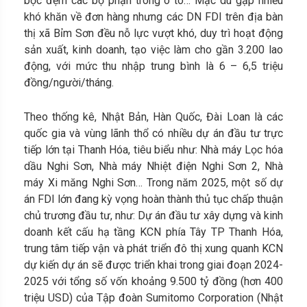
bọc đệm các bộ phận trong ô tô… Mặc dù gặp nhiều
khó khăn về đơn hàng nhưng các DN FDI trên địa bàn
thị xã Bỉm Sơn đều nỗ lực vượt khó, duy trì hoạt động
sản xuất, kinh doanh, tạo việc làm cho gần 3.200 lao
động, với mức thu nhập trung bình là 6 – 6,5 triệu
đồng/người/tháng.
Theo thống kê, Nhật Bản, Hàn Quốc, Đài Loan là các
quốc gia và vùng lãnh thổ có nhiều dự án đầu tư trực
tiếp lớn tại Thanh Hóa, tiêu biểu như: Nhà máy Lọc hóa
dầu Nghi Sơn, Nhà máy Nhiệt điện Nghi Sơn 2, Nhà
máy Xi măng Nghi Sơn… Trong năm 2025, một số dự
án FDI lớn đang kỳ vọng hoàn thành thủ tục chấp thuận
chủ trương đầu tư, như: Dự án đầu tư xây dựng và kinh
doanh kết cấu hạ tầng KCN phía Tây TP Thanh Hóa,
trung tâm tiếp vận và phát triển đô thị xung quanh KCN
dự kiến dự án sẽ được triển khai trong giai đoạn 2024-
2025 với tổng số vốn khoảng 9.500 tỷ đồng (hơn 400
triệu USD) của Tập đoàn Sumitomo Corporation (Nhật