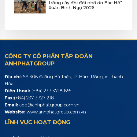
trồng cây đời đời nhớ ơn Bác Hồ”
Xuân Bính Ngọ 2026
CÔNG TY CỔ PHẦN TẬP ĐOÀN
ANHPHATGROUP
Địa chỉ:
Số 306 đường Bà Triệu, P. Hàm Rồng, in Thanh
Hóa.
Điện thoại:
(+84) 237 3718 855
Fax:
(+84) 237 3727 218
Email:
apg@anhphatgroup.com.vn
Website:
www.anhphatgroup.com.vn
LĨNH VỰC HOẠT ĐỘNG