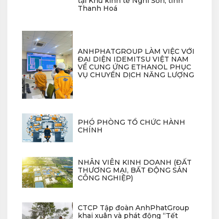
tại Khu kinh tế Nghi Sơn, tỉnh
Thanh Hoá
ANHPHATGROUP LÀM VIỆC VỚI
ĐẠI DIỆN IDEMITSU VIỆT NAM
VỀ CUNG ỨNG ETHANOL PHỤC
VỤ CHUYỂN DỊCH NĂNG LƯỢNG
PHÓ PHÒNG TỔ CHỨC HÀNH
CHÍNH
NHÂN VIÊN KINH DOANH (ĐẤT
THƯƠNG MẠI, BẤT ĐỘNG SẢN
CÔNG NGHIỆP)
CTCP Tập đoàn AnhPhatGroup
khai xuân và phát động “Tết