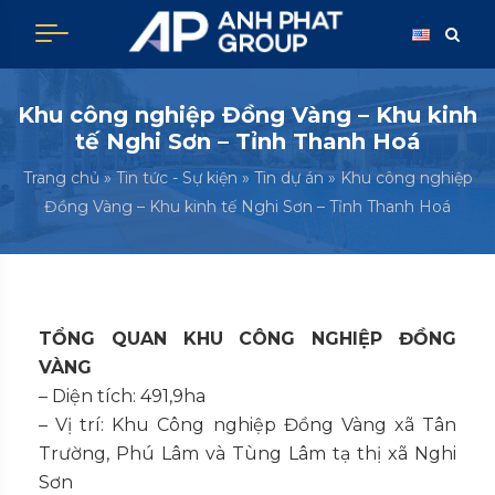
Khu công nghiệp Đồng Vàng – Khu kinh
tế Nghi Sơn – Tỉnh Thanh Hoá
Trang chủ
»
Tin tức - Sự kiện
»
Tin dự án
»
Khu công nghiệp
Đồng Vàng – Khu kinh tế Nghi Sơn – Tỉnh Thanh Hoá
TỔNG QUAN KHU CÔNG NGHIỆP ĐỒNG
VÀNG
– Diện tích: 491,9ha
– Vị trí: Khu Công nghiệp Đồng Vàng xã Tân
Trường, Phú Lâm và Tùng Lâm tạ thị xã Nghi
Sơn