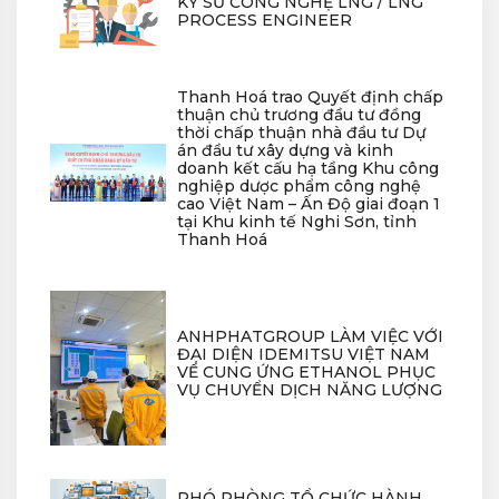
KỸ SƯ CÔNG NGHỆ LNG / LNG
PROCESS ENGINEER
Thanh Hoá trao Quyết định chấp
thuận chủ trương đầu tư đồng
thời chấp thuận nhà đầu tư Dự
án đầu tư xây dựng và kinh
doanh kết cấu hạ tầng Khu công
nghiệp dược phẩm công nghệ
cao Việt Nam – Ấn Độ giai đoạn 1
tại Khu kinh tế Nghi Sơn, tỉnh
Thanh Hoá
ANHPHATGROUP LÀM VIỆC VỚI
ĐẠI DIỆN IDEMITSU VIỆT NAM
VỀ CUNG ỨNG ETHANOL PHỤC
VỤ CHUYỂN DỊCH NĂNG LƯỢNG
PHÓ PHÒNG TỔ CHỨC HÀNH