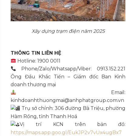
Xây dựng trạm điện năm 2025
THÔNG TIN LIÊN HỆ
Hotline: 1900 0011
Phone/Zalo/Whatsapp/Viber: 0913.152.221
Ông Đầu Khắc Tiến – Giám đốc Ban Kinh
doanh thương mại
Email:
kinhdoanhthuongmai@anhphatgroup.com.vn
Trụ sở chính: 306 đường Bà Triệu, phường
Hàm Rồng, tỉnh Thanh Hoá
Vị trí KCN trên bản đồ:
https://maps.app.goo.gl/EukJP2v7vUx4ugBx7