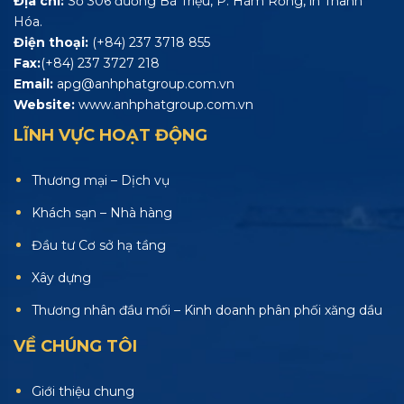
Địa chỉ:
Số 306 đường Bà Triệu, P. Hàm Rồng, in Thanh
Hóa.
Điện thoại:
(+84) 237 3718 855
Fax:
(+84) 237 3727 218
Email:
apg@anhphatgroup.com.vn
Website:
www.anhphatgroup.com.vn
LĨNH VỰC HOẠT ĐỘNG
Thương mại – Dịch vụ
Khách sạn – Nhà hàng
Đầu tư Cơ sở hạ tầng
Xây dựng
Thương nhân đầu mối – Kinh doanh phân phối xăng dầu
VỀ CHÚNG TÔI
Giới thiệu chung