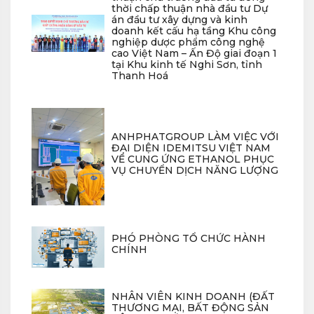
thời chấp thuận nhà đầu tư Dự
án đầu tư xây dựng và kinh
doanh kết cấu hạ tầng Khu công
nghiệp dược phẩm công nghệ
cao Việt Nam – Ấn Độ giai đoạn 1
tại Khu kinh tế Nghi Sơn, tỉnh
Thanh Hoá
ANHPHATGROUP LÀM VIỆC VỚI
ĐẠI DIỆN IDEMITSU VIỆT NAM
VỀ CUNG ỨNG ETHANOL PHỤC
VỤ CHUYỂN DỊCH NĂNG LƯỢNG
PHÓ PHÒNG TỔ CHỨC HÀNH
CHÍNH
NHÂN VIÊN KINH DOANH (ĐẤT
THƯƠNG MẠI, BẤT ĐỘNG SẢN