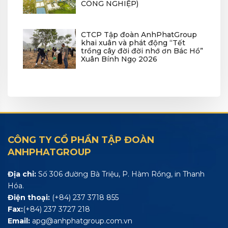
CÔNG NGHIỆP)
CTCP Tập đoàn AnhPhatGroup
khai xuân và phát động “Tết
trồng cây đời đời nhớ ơn Bác Hồ”
Xuân Bính Ngọ 2026
CÔNG TY CỔ PHẦN TẬP ĐOÀN
ANHPHATGROUP
Địa chỉ:
Số 306 đường Bà Triệu, P. Hàm Rồng, in Thanh
Hóa.
Điện thoại:
(+84) 237 3718 855
Fax:
(+84) 237 3727 218
Email:
apg@anhphatgroup.com.vn